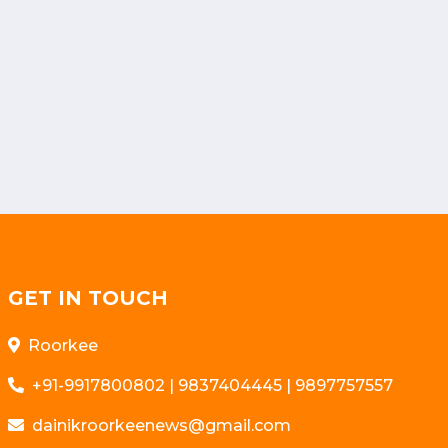
GET IN TOUCH
Roorkee
+91-9917800802 | 9837404445 | 9897757557
dainikroorkeenews@gmail.com