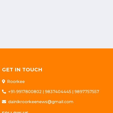
GET IN TOUCH
Roorkee
+91-9917800802 | 9837404445 | 9897757557
dainikroorkeenews@gmail.com